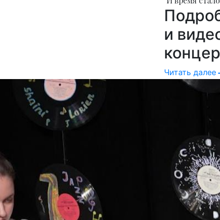
"И время стал
Подроб
и виде
концер
Читать далее