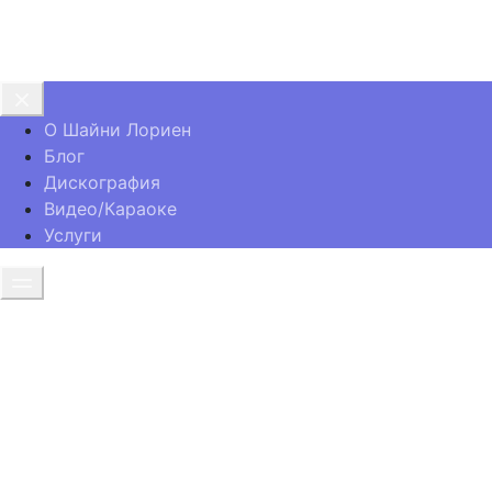
Shaini Lorien
О Шайни Лориен
Блог
Дискография
Видео/Караоке
Услуги