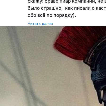
скажу: браво пиар компании, не 
было страшно, как писали о каст
обо всё по порядку).
Читать далее