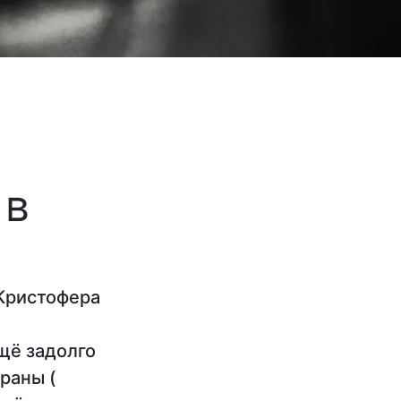
 в
 Кристофера
ещё задолго
раны (